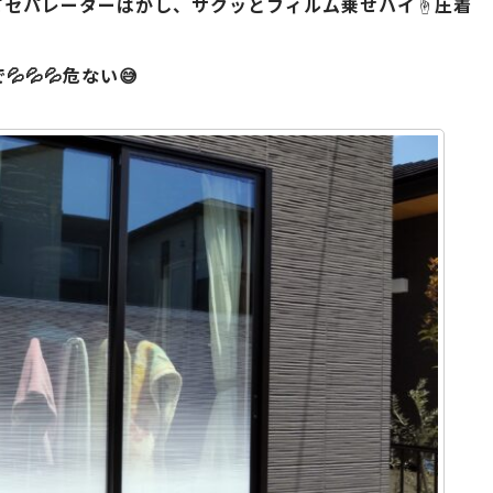
てセパレーターはがし、サクッとフィルム乗せハイ☝️圧着
💦💦危ない😅