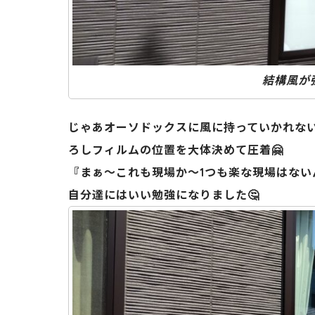
結構風が
じゃあオーソドックスに風に持っていかれな
ろしフィルムの位置を大体決めて圧着🤗
『まぁ～これも現場か～1つも楽な現場はない
自分達にはいい勉強になりました🤔