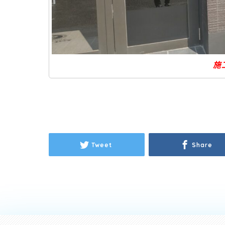
施
Tweet
Share