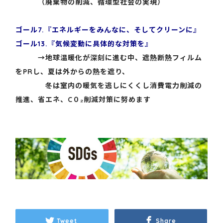
（廃棄物の削減、循環型社会の実現）
ゴール7.『エネルギーをみんなに、そしてクリーンに』
ゴール13.『気候変動に具体的な対策を』
→地球温暖化が深刻に進む中、遮熱断熱フィルム
をPRし、夏は外からの熱を遮り、
冬は室内の暖気を逃しにくくし消費電力削減の
推進、省エネ、C０₂削減対策に努めます
Tweet
Share