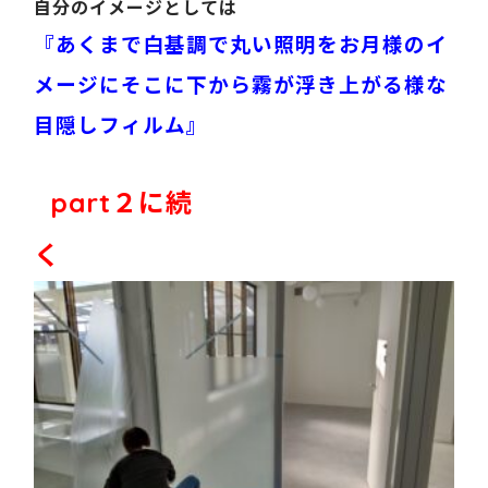
自分のイメージとしては
『あくまで白基調で丸い照明をお月様のイ
メージにそこに下から霧が浮き上がる様な
目隠しフィルム』
part２に続
く