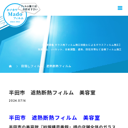
【国家資格 ガラス用フィルム施工技能士によるガラスフィルム施工】
飛散防止、UVカット、日射調整、遮熱、防犯対策など各種フィルム施工
目隠しフィルム
,
遮熱断熱フィルム
半田市 遮熱断熱フィルム 美容室
2024.07.16
半田市 遮熱断熱フィルム 美容室
半田市の美容院『紗瑠樓壱番館』様の店舗全体のガラス