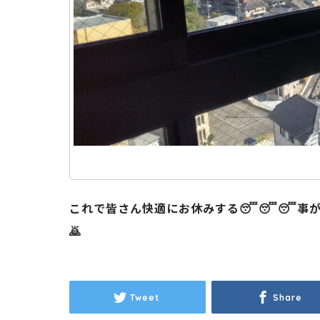
これで皆さん快適にお休みする😴😴😴事が
🙇
Tweet
Share