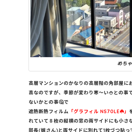
めち
高層マンションのかなりの高層階の角部屋に
高なのですが、季節が変わり寒～い⛄️との事
ないかとの事🤔で
遮熱断熱フィルム
「グラフィル
NS70LE☘️」
れていて８枚の縦横の窓の両サイドにも小さな
部長(嫁さん)と両サイドに別れて1枚づつ貼っ