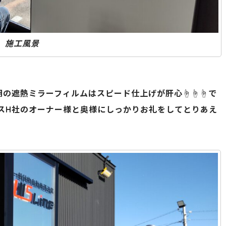
施工風景
遮熱ミラーフィルムはスピード仕上げが肝心☝️☝️☝️で
ハウスH社のオーナー様と奥様にしっかりお礼をしてとりあえ