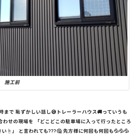
施工前
まで 恥ずかしい話し😅トレーラーハウス🚚っていうも
待ち合わせの現場を 「どこどこの駐車場に入って行ったところ
」 と言われても???🤔 先方様に何回も何回も💦💦💦