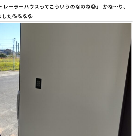
、トレーラーハウスってこういうのなのね😓」 かな～り、
💦💦💦💦