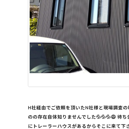
H社経由でご依頼を頂いたN社様と現場調査の時
のの存在自体知りませんでした💦💦💦😅 
にトレーラーハウスがあるからそこに来て下さい☝️